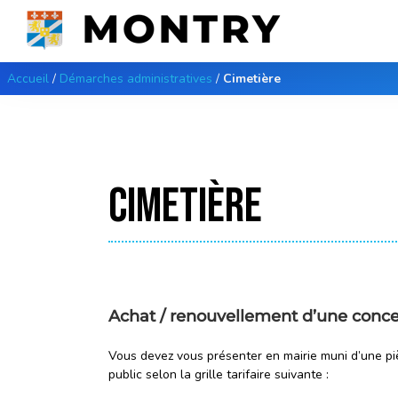
Passer
au
contenu
Accueil
/
Démarches administratives
/
Cimetière
CIMETIÈRE
Achat / renouvellement d’une conc
Vous devez vous présenter en mairie muni d’une pièce
public selon la grille tarifaire suivante :