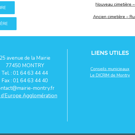
Nouveau cimetière –
IRE
Ancien cimetière – Ru
IÈRE
LIENS UTILES
25 avenue de la Mairie
77450 MONTRY
Conseils municipaux
Tel. : 01 64 63 44 44
Le DICRIM de Montry
Fax : 01 64 63 44 40
ontact@mairie-montry.fr
 d’Europe Agglomération