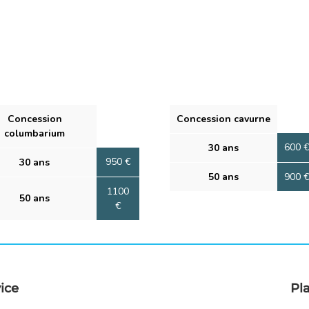
Concession
Concession cavurne
columbarium
600 
30 ans
950 €
30 ans
50 ans
900 
1100
50 ans
€
vice
Pl