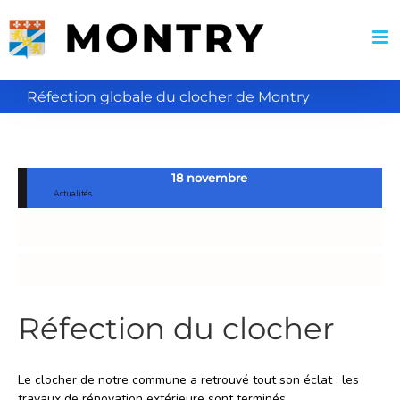
Passer
au
contenu
Réfection globale du clocher de Montry
18 novembre
Actualités
Réfection du clocher
Le clocher de notre commune a retrouvé tout son éclat : les
travaux de rénovation extérieure sont terminés.